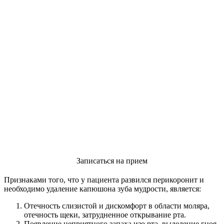
Записаться на прием
Признаками того, что у пациента развился перикоронит и
необходимо удаление капюшона зуба мудрости, является:
Отечность слизистой и дискомфорт в области моляра,
отечность щеки, затрудненное открывание рта.
Появление неприятного запаха изо рта, выделение гноя,