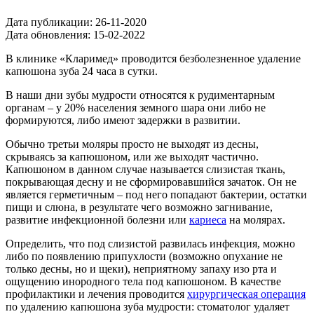
Дата публикации:
26-11-2020
Дата обновления:
15-02-2022
В клинике «Кларимед» проводится безболезненное удаление
капюшона зуба 24 часа в сутки.
В наши дни зубы мудрости относятся к рудиментарным
органам – у 20% населения земного шара они либо не
формируются, либо имеют задержки в развитии.
Обычно третьи моляры просто не выходят из десны,
скрываясь за капюшоном, или же выходят частично.
Капюшоном в данном случае называется слизистая ткань,
покрывающая десну и не сформировавшийся зачаток. Он не
является герметичным – под него попадают бактерии, остатки
пищи и слюна, в результате чего возможно загнивание,
развитие инфекционной болезни или
кариеса
на молярах.
Определить, что под слизистой развилась инфекция, можно
либо по появлению припухлости (возможно опухание не
только десны, но и щеки), неприятному запаху изо рта и
ощущению инородного тела под капюшоном. В качестве
профилактики и лечения проводится
хирургическая операция
по удалению капюшона зуба мудрости: стоматолог удаляет