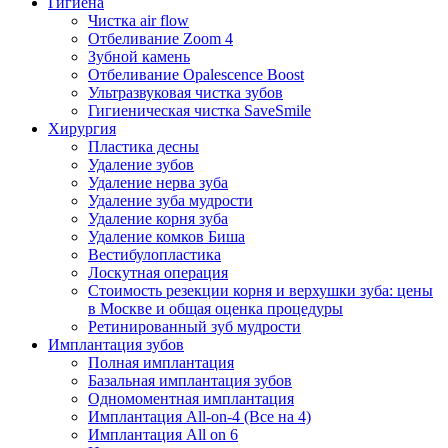
Гигиена
Чистка air flow
Отбеливание Zoom 4
Зубной камень
Отбеливание Opalescence Boost
Ультразвуковая чистка зубов
Гигиеническая чистка SaveSmile
Хирургия
Пластика десны
Удаление зубов
Удаление нерва зуба
Удаление зуба мудрости
Удаление корня зуба
Удаление комков Биша
Вестибулопластика
Лоскутная операция
Стоимость резекции корня и верхушки зуба: цены
в Москве и общая оценка процедуры
Ретинированный зуб мудрости
Имплантация зубов
Полная имплантация
Базальная имплантация зубов
Одномоментная имплантация
Имплантация All-on-4 (Все на 4)
Имплантация All on 6