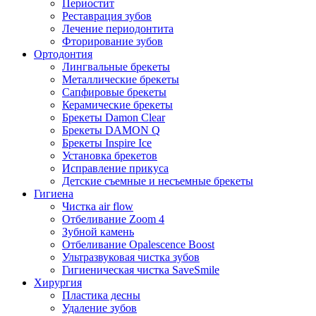
Периостит
Реставрация зубов
Лечение периодонтита
Фторирование зубов
Ортодонтия
Лингвальные брекеты
Металлические брекеты
Сапфировые брекеты
Керамические брекеты
Брекеты Damon Clear
Брекеты DAMON Q
Брекеты Inspire Ice
Установка брекетов
Исправление прикуса
Детские съемные и несъемные брекеты
Гигиена
Чистка air flow
Отбеливание Zoom 4
Зубной камень
Отбеливание Opalescence Boost
Ультразвуковая чистка зубов
Гигиеническая чистка SaveSmile
Хирургия
Пластика десны
Удаление зубов