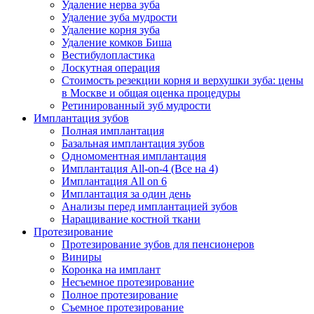
Удаление нерва зуба
Удаление зуба мудрости
Удаление корня зуба
Удаление комков Биша
Вестибулопластика
Лоскутная операция
Стоимость резекции корня и верхушки зуба: цены
в Москве и общая оценка процедуры
Ретинированный зуб мудрости
Имплантация зубов
Полная имплантация
Базальная имплантация зубов
Одномоментная имплантация
Имплантация All-on-4 (Все на 4)
Имплантация All on 6
Имплантация за один день
Анализы перед имплантацией зубов
Наращивание костной ткани
Протезирование
Протезирование зубов для пенсионеров
Виниры
Коронка на имплант
Несъемное протезирование
Полное протезирование
Съемное протезирование