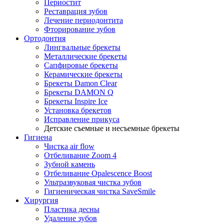
Периостит
Реставрация зубов
Лечение периодонтита
Фторирование зубов
Ортодонтия
Лингвальные брекеты
Металлические брекеты
Сапфировые брекеты
Керамические брекеты
Брекеты Damon Clear
Брекеты DAMON Q
Брекеты Inspire Ice
Установка брекетов
Исправление прикуса
Детские съемные и несъемные брекеты
Гигиена
Чистка air flow
Отбеливание Zoom 4
Зубной камень
Отбеливание Opalescence Boost
Ультразвуковая чистка зубов
Гигиеническая чистка SaveSmile
Хирургия
Пластика десны
Удаление зубов