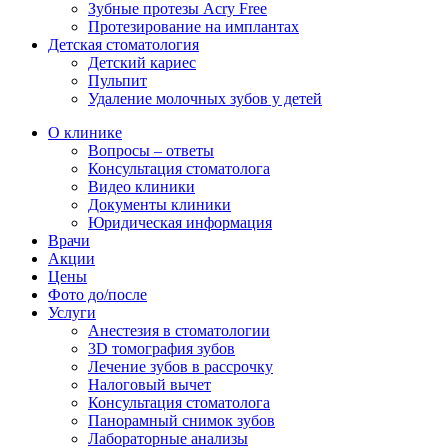
Зубные протезы Acry Free
Протезирование на имплантах
Детская стоматология
Детский кариес
Пульпит
Удаление молочных зубов у детей
О клинике
Вопросы – ответы
Консультация стоматолога
Видео клиники
Документы клиники
Юридическая информация
Врачи
Акции
Цены
Фото до/после
Услуги
Анестезия в стоматологии
3D томография зубов
Лечение зубов в рассрочку
Налоговый вычет
Консультация стоматолога
Панорамный снимок зубов
Лабораторные анализы