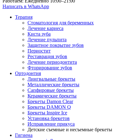
Работаем: Ежедневно 10:00–21:00
Написать в WhatsApp
Терапия
Стоматология для беременных
Лечение кариеса
Киста зуба
Лечение пульпита
Защитное покрытие зубов
Периостит
Реставрация зубов
Лечение периодонтита
Фторирование зубов
Ортодонтия
Лингвальные брекеты
Металлические брекеты
Сапфировые брекеты
Керамические брекеты
Брекеты Damon Clear
Брекеты DAMON Q
Брекеты Inspire Ice
Установка брекетов
Исправление прикуса
Детские съемные и несъемные брекеты
Гигиена