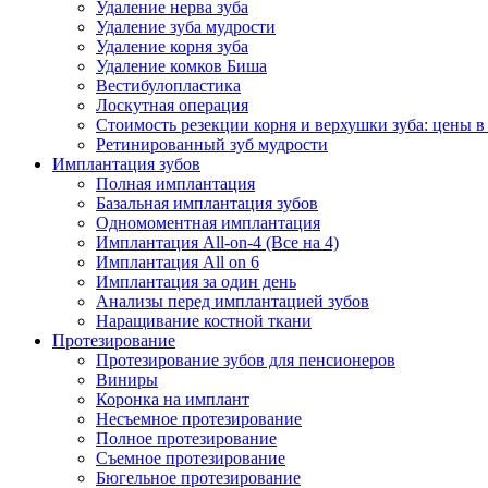
Удаление нерва зуба
Удаление зуба мудрости
Удаление корня зуба
Удаление комков Биша
Вестибулопластика
Лоскутная операция
Стоимость резекции корня и верхушки зуба: цены 
Ретинированный зуб мудрости
Имплантация зубов
Полная имплантация
Базальная имплантация зубов
Одномоментная имплантация
Имплантация All-on-4 (Все на 4)
Имплантация All on 6
Имплантация за один день
Анализы перед имплантацией зубов
Наращивание костной ткани
Протезирование
Протезирование зубов для пенсионеров
Виниры
Коронка на имплант
Несъемное протезирование
Полное протезирование
Съемное протезирование
Бюгельное протезирование