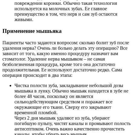
повреждении коронки. Обычно такая технология
используется на молочных зубах. Ее главное
преимущество в том, что нерв и сам зуб остаются
живыми.
Применение мышьяка
Пациенты часто задаются вопросом: сколько болит зуб после
удаления нерва? Очень ли больно делать эту операцию? Все
зависит от того, какую именно процедуру назначит вам
стоматолог. Удаление нерва мышьяком – не самая
безболезненная процедура, кроме того она достаточно
продолжительная. Ее используют достаточно редко. Сама
операция происходит в два этапа:
Чистка полости зуба, закладывание небольшой дозы
мышьяка в лунку. Обычно мышьяк находится в зубе не
более 48 часов, поскольку он является
сильнодействующим средством и поражает все
окружающие его ткани. Сверху его закрывают
временной пломбой.
Через 2 дня мышьяк удаляют из зуба, убирают
погибшую пульпу, чистят каналы и промывают полость
антисептиком. Очень важно качественно прочистить
каналы, чтобы убрать весь мышьяк.