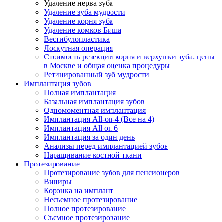
Удаление нерва зуба
Удаление зуба мудрости
Удаление корня зуба
Удаление комков Биша
Вестибулопластика
Лоскутная операция
Стоимость резекции корня и верхушки зуба: цены
в Москве и общая оценка процедуры
Ретинированный зуб мудрости
Имплантация зубов
Полная имплантация
Базальная имплантация зубов
Одномоментная имплантация
Имплантация All-on-4 (Все на 4)
Имплантация All on 6
Имплантация за один день
Анализы перед имплантацией зубов
Наращивание костной ткани
Протезирование
Протезирование зубов для пенсионеров
Виниры
Коронка на имплант
Несъемное протезирование
Полное протезирование
Съемное протезирование