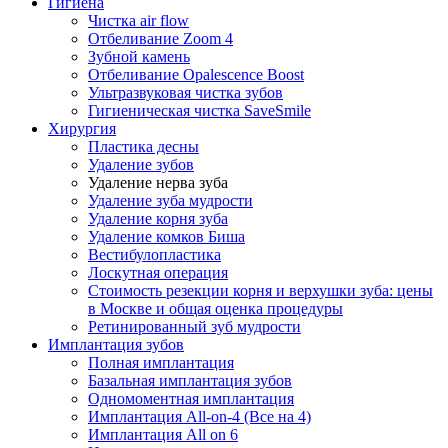
Гигиена
Чистка air flow
Отбеливание Zoom 4
Зубной камень
Отбеливание Opalescence Boost
Ультразвуковая чистка зубов
Гигиеническая чистка SaveSmile
Хирургия
Пластика десны
Удаление зубов
Удаление нерва зуба
Удаление зуба мудрости
Удаление корня зуба
Удаление комков Биша
Вестибулопластика
Лоскутная операция
Стоимость резекции корня и верхушки зуба: цены
в Москве и общая оценка процедуры
Ретинированный зуб мудрости
Имплантация зубов
Полная имплантация
Базальная имплантация зубов
Одномоментная имплантация
Имплантация All-on-4 (Все на 4)
Имплантация All on 6