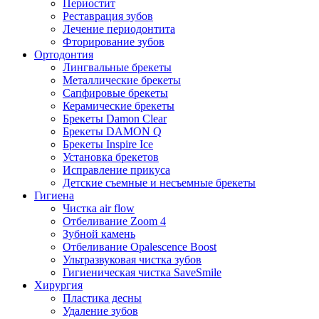
Периостит
Реставрация зубов
Лечение периодонтита
Фторирование зубов
Ортодонтия
Лингвальные брекеты
Металлические брекеты
Сапфировые брекеты
Керамические брекеты
Брекеты Damon Clear
Брекеты DAMON Q
Брекеты Inspire Ice
Установка брекетов
Исправление прикуса
Детские съемные и несъемные брекеты
Гигиена
Чистка air flow
Отбеливание Zoom 4
Зубной камень
Отбеливание Opalescence Boost
Ультразвуковая чистка зубов
Гигиеническая чистка SaveSmile
Хирургия
Пластика десны
Удаление зубов