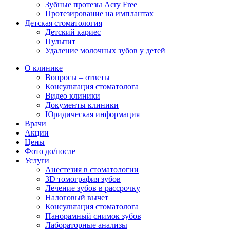
Зубные протезы Acry Free
Протезирование на имплантах
Детская стоматология
Детский кариес
Пульпит
Удаление молочных зубов у детей
О клинике
Вопросы – ответы
Консультация стоматолога
Видео клиники
Документы клиники
Юридическая информация
Врачи
Акции
Цены
Фото до/после
Услуги
Анестезия в стоматологии
3D томография зубов
Лечение зубов в рассрочку
Налоговый вычет
Консультация стоматолога
Панорамный снимок зубов
Лабораторные анализы