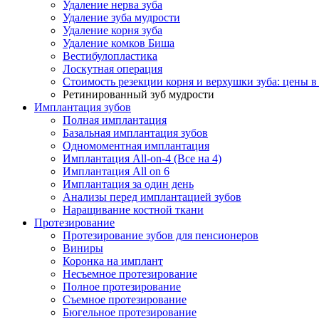
Удаление нерва зуба
Удаление зуба мудрости
Удаление корня зуба
Удаление комков Биша
Вестибулопластика
Лоскутная операция
Стоимость резекции корня и верхушки зуба: цены 
Ретинированный зуб мудрости
Имплантация зубов
Полная имплантация
Базальная имплантация зубов
Одномоментная имплантация
Имплантация All-on-4 (Все на 4)
Имплантация All on 6
Имплантация за один день
Анализы перед имплантацией зубов
Наращивание костной ткани
Протезирование
Протезирование зубов для пенсионеров
Виниры
Коронка на имплант
Несъемное протезирование
Полное протезирование
Съемное протезирование
Бюгельное протезирование