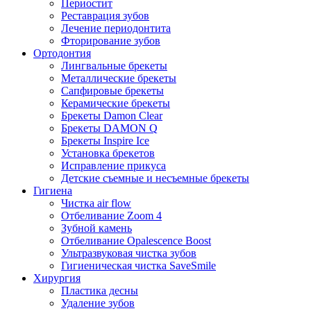
Периостит
Реставрация зубов
Лечение периодонтита
Фторирование зубов
Ортодонтия
Лингвальные брекеты
Металлические брекеты
Сапфировые брекеты
Керамические брекеты
Брекеты Damon Clear
Брекеты DAMON Q
Брекеты Inspire Ice
Установка брекетов
Исправление прикуса
Детские съемные и несъемные брекеты
Гигиена
Чистка air flow
Отбеливание Zoom 4
Зубной камень
Отбеливание Opalescence Boost
Ультразвуковая чистка зубов
Гигиеническая чистка SaveSmile
Хирургия
Пластика десны
Удаление зубов