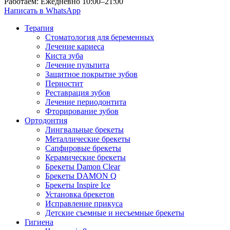
Работаем: Ежедневно 10:00–21:00
Написать в WhatsApp
Терапия
Стоматология для беременных
Лечение кариеса
Киста зуба
Лечение пульпита
Защитное покрытие зубов
Периостит
Реставрация зубов
Лечение периодонтита
Фторирование зубов
Ортодонтия
Лингвальные брекеты
Металлические брекеты
Сапфировые брекеты
Керамические брекеты
Брекеты Damon Clear
Брекеты DAMON Q
Брекеты Inspire Ice
Установка брекетов
Исправление прикуса
Детские съемные и несъемные брекеты
Гигиена