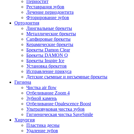
Периостит
Реставрация зубов
Лечение периодонтита
Фторирование зубов
Ортодонтия
Лингвальные брекеты
Металлические брекеты
Сапфировые брекеты
Керамические брекеты
Брекеты Damon Clear
Брекеты DAMON Q
Брекеты Inspire Ice
Установка брекетов
Исправление прикуса
Детские съемные и несъемные брекеты
Гигиена
Чистка air flow
Отбеливание Zoom 4
Зубной камень
Отбеливание Opalescence Boost
Ультразвуковая чистка зубов
Гигиеническая чистка SaveSmile
Хирургия
Пластика десны
Удаление зубов