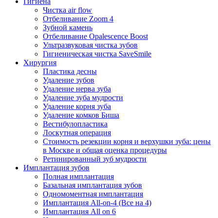
Гигиена
Чистка air flow
Отбеливание Zoom 4
Зубной камень
Отбеливание Opalescence Boost
Ультразвуковая чистка зубов
Гигиеническая чистка SaveSmile
Хирургия
Пластика десны
Удаление зубов
Удаление нерва зуба
Удаление зуба мудрости
Удаление корня зуба
Удаление комков Биша
Вестибулопластика
Лоскутная операция
Стоимость резекции корня и верхушки зуба: цены
в Москве и общая оценка процедуры
Ретинированный зуб мудрости
Имплантация зубов
Полная имплантация
Базальная имплантация зубов
Одномоментная имплантация
Имплантация All-on-4 (Все на 4)
Имплантация All on 6