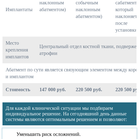
наклонным
собычным
сабатменто
Имплантаты
абатментом)
наклонным
который
абатментом)
наклоняет
после
установки)
Место
Центральный отдел костной ткани, подверже
крепления
атрофии
имплантов
Абатмент по сути является связующим элементом между коро
и имплантом
Стоимость
147 000 руб.
220 500 руб.
220 500 ру
Для каждой клинической ситуации мы подбираем
индивидуальное решение. На сегодняшний день данные
системы являются оптимальным решением и позволяют:
Уменьшить риск осложнений.