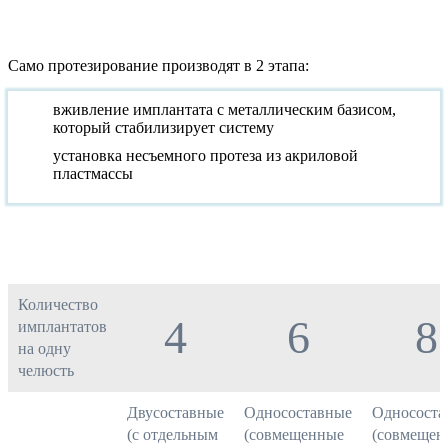
Само протезирование производят в 2 этапа:
вживление имплантата с металлическим базисом,
который стабилизирует систему
установка несъемного протеза из акриловой
пластмассы
All-on-4
All-on-6
All-on
Количество
4
6
8
имплантатов
на одну
челюсть
Двусоставные
Односоставные
Однососта
(с отдельным
(совмещенные
(совмещен