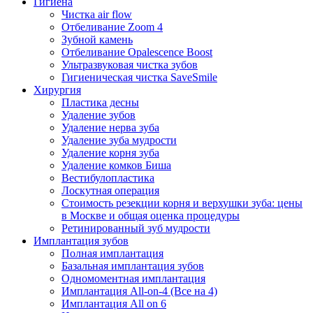
Гигиена
Чистка air flow
Отбеливание Zoom 4
Зубной камень
Отбеливание Opalescence Boost
Ультразвуковая чистка зубов
Гигиеническая чистка SaveSmile
Хирургия
Пластика десны
Удаление зубов
Удаление нерва зуба
Удаление зуба мудрости
Удаление корня зуба
Удаление комков Биша
Вестибулопластика
Лоскутная операция
Стоимость резекции корня и верхушки зуба: цены
в Москве и общая оценка процедуры
Ретинированный зуб мудрости
Имплантация зубов
Полная имплантация
Базальная имплантация зубов
Одномоментная имплантация
Имплантация All-on-4 (Все на 4)
Имплантация All on 6