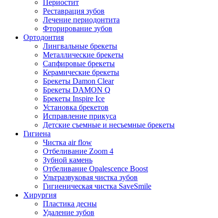
Периостит
Реставрация зубов
Лечение периодонтита
Фторирование зубов
Ортодонтия
Лингвальные брекеты
Металлические брекеты
Сапфировые брекеты
Керамические брекеты
Брекеты Damon Clear
Брекеты DAMON Q
Брекеты Inspire Ice
Установка брекетов
Исправление прикуса
Детские съемные и несъемные брекеты
Гигиена
Чистка air flow
Отбеливание Zoom 4
Зубной камень
Отбеливание Opalescence Boost
Ультразвуковая чистка зубов
Гигиеническая чистка SaveSmile
Хирургия
Пластика десны
Удаление зубов