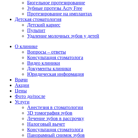
Бюгельное протезирование
Зубные протезы Acry Free
Протезирование на имплантах
Детская стоматология
Детский кариес
Пульпит
Удаление молочных зубов у детей
О клинике
Вопросы – ответы
Консультация стоматолога
Видео клиники
Документы клиники
Юридическая информация
Врачи
Акции
Цены
Фото до/после
Услуги
Анестезия в стоматологии
3D томография зубов
Лечение зубов в рассрочку
Налоговый вычет
Консультация стоматолога
Панорамный снимок зубов