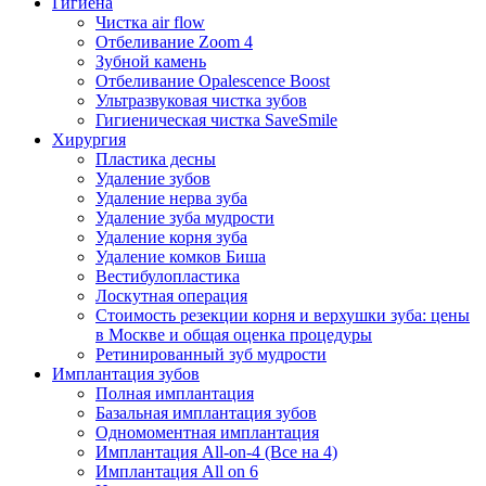
Гигиена
Чистка air flow
Отбеливание Zoom 4
Зубной камень
Отбеливание Opalescence Boost
Ультразвуковая чистка зубов
Гигиеническая чистка SaveSmile
Хирургия
Пластика десны
Удаление зубов
Удаление нерва зуба
Удаление зуба мудрости
Удаление корня зуба
Удаление комков Биша
Вестибулопластика
Лоскутная операция
Стоимость резекции корня и верхушки зуба: цены
в Москве и общая оценка процедуры
Ретинированный зуб мудрости
Имплантация зубов
Полная имплантация
Базальная имплантация зубов
Одномоментная имплантация
Имплантация All-on-4 (Все на 4)
Имплантация All on 6