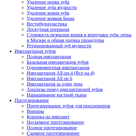
Удаление нерва зуба
Удаление зуба мудрости
Удаление корня зуба
Удаление комков Биша
Вестибулопластика
Лоскутная операция
Стоимость резекции корня и верхушки зуба: цены
в Москве и общая оценка процедуры
Ретинированный зуб мудрости
Имплантация зубов
Полная имплантация
Базальная имплантация зубов
Одномоментная имплантация
Имплантация All-on-4 (Все на 4)
Имплантация All on 6
Имплантация за один день
Анализы перед имплантацией зубов
Наращивание костной ткани
Протезирование
Протезирование зубов для пенсионеров
Виниры
Коронка на имплант
Несъемное протезирование
Полное протезирование
Съемное протезирование