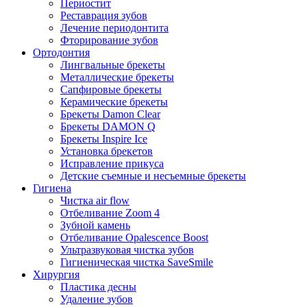
Периостит
Реставрация зубов
Лечение периодонтита
Фторирование зубов
Ортодонтия
Лингвальные брекеты
Металлические брекеты
Сапфировые брекеты
Керамические брекеты
Брекеты Damon Clear
Брекеты DAMON Q
Брекеты Inspire Ice
Установка брекетов
Исправление прикуса
Детские съемные и несъемные брекеты
Гигиена
Чистка air flow
Отбеливание Zoom 4
Зубной камень
Отбеливание Opalescence Boost
Ультразвуковая чистка зубов
Гигиеническая чистка SaveSmile
Хирургия
Пластика десны
Удаление зубов