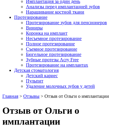
Имплантация за один день
Анализы перед имплантацией зубов
Наращивание костной ткани
Протезирование
Протезирование зубов для пенсионеров
Виниры
Коронка на имплант
Несъемное протезирование
Полное протезирование
Съемное протезирование
Бюгельное протезирование
Зубные протезы Acry Free
Протезирование на имплантах
Детская стоматология
Детский кариес
Пульпит
Удаление молочных зубов у детей
Главная
>
Отзывы
>
Отзыв от Ольги о имплантации
Отзыв от Ольги о
имплантации