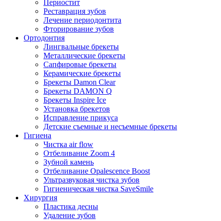
Периостит
Реставрация зубов
Лечение периодонтита
Фторирование зубов
Ортодонтия
Лингвальные брекеты
Металлические брекеты
Сапфировые брекеты
Керамические брекеты
Брекеты Damon Clear
Брекеты DAMON Q
Брекеты Inspire Ice
Установка брекетов
Исправление прикуса
Детские съемные и несъемные брекеты
Гигиена
Чистка air flow
Отбеливание Zoom 4
Зубной камень
Отбеливание Opalescence Boost
Ультразвуковая чистка зубов
Гигиеническая чистка SaveSmile
Хирургия
Пластика десны
Удаление зубов