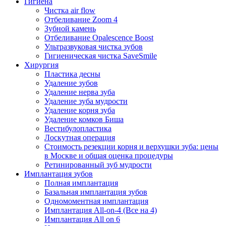
Гигиена
Чистка air flow
Отбеливание Zoom 4
Зубной камень
Отбеливание Opalescence Boost
Ультразвуковая чистка зубов
Гигиеническая чистка SaveSmile
Хирургия
Пластика десны
Удаление зубов
Удаление нерва зуба
Удаление зуба мудрости
Удаление корня зуба
Удаление комков Биша
Вестибулопластика
Лоскутная операция
Стоимость резекции корня и верхушки зуба: цены
в Москве и общая оценка процедуры
Ретинированный зуб мудрости
Имплантация зубов
Полная имплантация
Базальная имплантация зубов
Одномоментная имплантация
Имплантация All-on-4 (Все на 4)
Имплантация All on 6