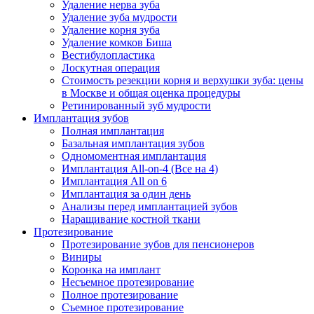
Удаление нерва зуба
Удаление зуба мудрости
Удаление корня зуба
Удаление комков Биша
Вестибулопластика
Лоскутная операция
Стоимость резекции корня и верхушки зуба: цены
в Москве и общая оценка процедуры
Ретинированный зуб мудрости
Имплантация зубов
Полная имплантация
Базальная имплантация зубов
Одномоментная имплантация
Имплантация All-on-4 (Все на 4)
Имплантация All on 6
Имплантация за один день
Анализы перед имплантацией зубов
Наращивание костной ткани
Протезирование
Протезирование зубов для пенсионеров
Виниры
Коронка на имплант
Несъемное протезирование
Полное протезирование
Съемное протезирование