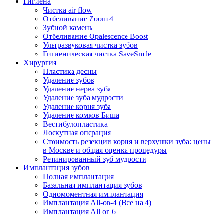
Гигиена
Чистка air flow
Отбеливание Zoom 4
Зубной камень
Отбеливание Opalescence Boost
Ультразвуковая чистка зубов
Гигиеническая чистка SaveSmile
Хирургия
Пластика десны
Удаление зубов
Удаление нерва зуба
Удаление зуба мудрости
Удаление корня зуба
Удаление комков Биша
Вестибулопластика
Лоскутная операция
Стоимость резекции корня и верхушки зуба: цены
в Москве и общая оценка процедуры
Ретинированный зуб мудрости
Имплантация зубов
Полная имплантация
Базальная имплантация зубов
Одномоментная имплантация
Имплантация All-on-4 (Все на 4)
Имплантация All on 6