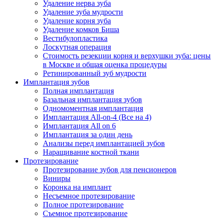
Удаление нерва зуба
Удаление зуба мудрости
Удаление корня зуба
Удаление комков Биша
Вестибулопластика
Лоскутная операция
Стоимость резекции корня и верхушки зуба: цены
в Москве и общая оценка процедуры
Ретинированный зуб мудрости
Имплантация зубов
Полная имплантация
Базальная имплантация зубов
Одномоментная имплантация
Имплантация All-on-4 (Все на 4)
Имплантация All on 6
Имплантация за один день
Анализы перед имплантацией зубов
Наращивание костной ткани
Протезирование
Протезирование зубов для пенсионеров
Виниры
Коронка на имплант
Несъемное протезирование
Полное протезирование
Съемное протезирование