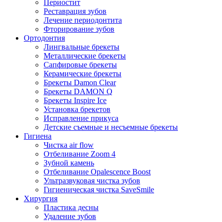
Периостит
Реставрация зубов
Лечение периодонтита
Фторирование зубов
Ортодонтия
Лингвальные брекеты
Металлические брекеты
Сапфировые брекеты
Керамические брекеты
Брекеты Damon Clear
Брекеты DAMON Q
Брекеты Inspire Ice
Установка брекетов
Исправление прикуса
Детские съемные и несъемные брекеты
Гигиена
Чистка air flow
Отбеливание Zoom 4
Зубной камень
Отбеливание Opalescence Boost
Ультразвуковая чистка зубов
Гигиеническая чистка SaveSmile
Хирургия
Пластика десны
Удаление зубов