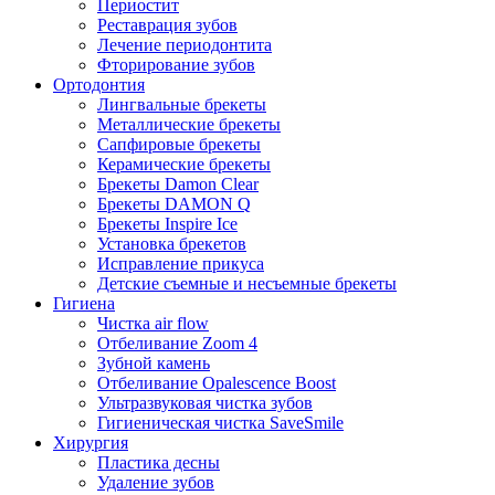
Периостит
Реставрация зубов
Лечение периодонтита
Фторирование зубов
Ортодонтия
Лингвальные брекеты
Металлические брекеты
Сапфировые брекеты
Керамические брекеты
Брекеты Damon Clear
Брекеты DAMON Q
Брекеты Inspire Ice
Установка брекетов
Исправление прикуса
Детские съемные и несъемные брекеты
Гигиена
Чистка air flow
Отбеливание Zoom 4
Зубной камень
Отбеливание Opalescence Boost
Ультразвуковая чистка зубов
Гигиеническая чистка SaveSmile
Хирургия
Пластика десны
Удаление зубов