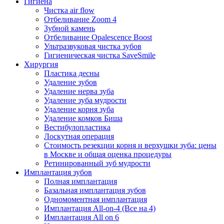
Гигиена
Чистка air flow
Отбеливание Zoom 4
Зубной камень
Отбеливание Opalescence Boost
Ультразвуковая чистка зубов
Гигиеническая чистка SaveSmile
Хирургия
Пластика десны
Удаление зубов
Удаление нерва зуба
Удаление зуба мудрости
Удаление корня зуба
Удаление комков Биша
Вестибулопластика
Лоскутная операция
Стоимость резекции корня и верхушки зуба: цены
в Москве и общая оценка процедуры
Ретинированный зуб мудрости
Имплантация зубов
Полная имплантация
Базальная имплантация зубов
Одномоментная имплантация
Имплантация All-on-4 (Все на 4)
Имплантация All on 6