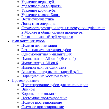
Удаление нерва зуба
Удаление зуба мудрости
Удаление корня зуба
Удаление комков Биша
Вестибулопластика
Лоскутная операция
Стоимость резекции корня и верхушки зуба: цены
в Москве и общая оценка процедуры
Ретинированный зуб мудрости
Имплантация зубов
Полная имплантация
Базальная имплантация зубов
Одномоментная имплантация
Имплантация All-on-4 (Все на 4)
Имплантация All on 6
Имплантация за один день
Анализы перед имплантацией зубов
Наращивание костной ткани
Протезирование
Протезирование зубов для пенсионеров
Виниры
Коронка на имплант
Несъемное протезирование
Полное протезирование
Съемное протезирование