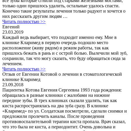
все зубы которые сгнили под старыми железными мостами,
только один пришлось удалить, остальные удалось спасти.
Конечно такие результаты лечения только радуют и хочется о
них рассказать другим людям …
Читать полностью >>
Евгений
23.03.2019
Каждый ведь выбирает, что подходит именно ему. Мне в
клинике Кларимед в первую очередь подошло место
расположение (живу рядом) и режим работы, так как
пришлось бежать в рань и с острой болью. Вылечили мой зуб,
сохранили, так что могу сказать, что буду обращаться сюда за
лечением.
Читать полностью >>
Отзыв от Евгении Котовой о лечении в стоматологической
клинике Кларимед
23.09.2018
Пациентка Котова Евгения Сергеевна 1993 года рождения:
обращалась в разные клиники с жалобами на нижние
передние зубы. В трех клиниках сказали удалять, так как
киста распространялась на два зуба сразу. В клинике
«Кларимед» по ул. Солдатская посмотрели, сделали снимки и
предложили пролечить каналы. После проведения
противовоспалительной терапии киста пропала. Врач сказал,
что это была не киста, а периодонтит. Очень довольна и