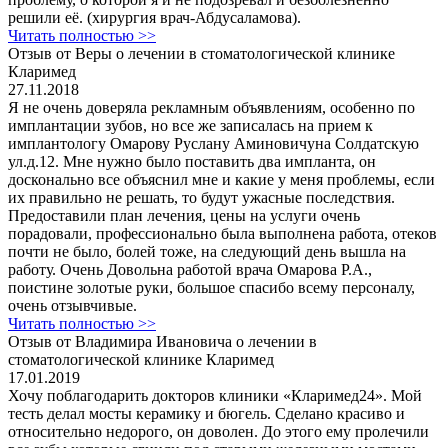
решили её. (хирургия врач-Абдусаламова).
Читать полностью >>
Отзыв от Веры о лечении в стоматологической клинике
Кларимед
27.11.2018
Я не очень доверяла рекламным объявлениям, особенно по
имплантации зубов, но все же записалась на прием к
имплантологу Омарову Руслану Аминовичуна Солдатскую
ул.д.12. Мне нужно было поставить два импланта, он
досконально все объяснил мне и какие у меня проблемы, если
их правильно не решать, то будут ужасные последствия.
Предоставили план лечения, цены на услуги очень
порадовали, профессионально была выполнена работа, отеков
почти не было, болей тоже, на следующий день вышла на
работу. Очень Довольна работой врача Омарова Р.А.,
поистине золотые руки, большое спасибо всему персоналу,
очень отзывчивые.
Читать полностью >>
Отзыв от Владимира Ивановича о лечении в
стоматологической клинике Кларимед
17.01.2019
Хочу поблагодарить докторов клиники «Кларимед24». Мой
тесть делал мосты керамику и бюгель. Сделано красиво и
относительно недорого, он доволен. До этого ему пролечили