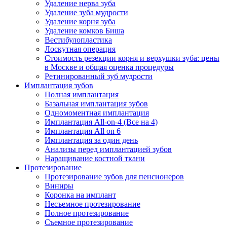
Удаление нерва зуба
Удаление зуба мудрости
Удаление корня зуба
Удаление комков Биша
Вестибулопластика
Лоскутная операция
Стоимость резекции корня и верхушки зуба: цены
в Москве и общая оценка процедуры
Ретинированный зуб мудрости
Имплантация зубов
Полная имплантация
Базальная имплантация зубов
Одномоментная имплантация
Имплантация All-on-4 (Все на 4)
Имплантация All on 6
Имплантация за один день
Анализы перед имплантацией зубов
Наращивание костной ткани
Протезирование
Протезирование зубов для пенсионеров
Виниры
Коронка на имплант
Несъемное протезирование
Полное протезирование
Съемное протезирование