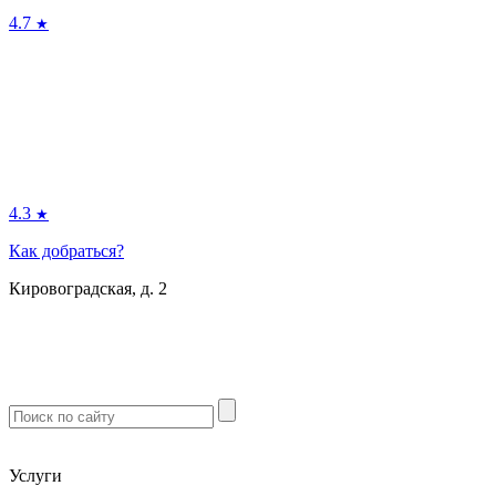
4.7
★
4.3
★
Как добраться?
Кировоградская, д. 2
м. Южная
м. Чертановская
м. Варшавская
м. Севастопольская
Услуги