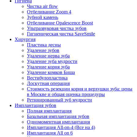
Гигиена
Чистка air flow
Отбеливание Zoom 4
Зубной камень
Отбеливание Opalescence Boost
Ультразвуковая чистка зубов
Гигиеническая чистка SaveSmile
Хирургия
Пластика десны
Удаление зубов
Удаление нерва зуба
Удаление зуба мудрости
Удаление корня зуба
Удаление комков Биша
Вестибулопластика
Лоскутная операция
Стоимость резекции корня и верхушки зуба: цены
в Москве и общая оценка процедуры
Ретинированный зуб мудрости
Имплантация зубов
Полная имплантация
Базальная имплантация зубов
Одномоментная имплантация
Имплантация All-on-4 (Все на 4)
Имплантация All on 6